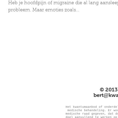
Heb je hoofdpijn of migraine die al lang aansleep
probleem. Maar emoties zoals...
© 2013
@
bert
kwa
Het kwantumaanbod of onderde
medische behandeling. Er wo
medische raad gegeven, dat d
doel aanvullend te werken op