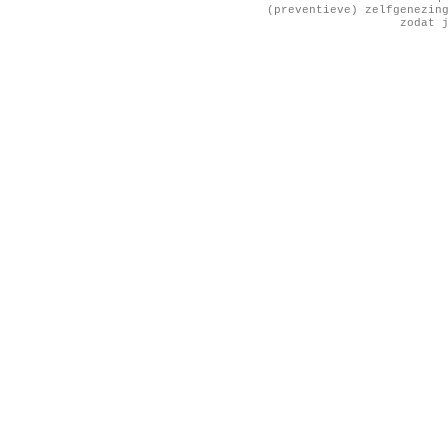
(preventieve) zelfgenezin
zodat 