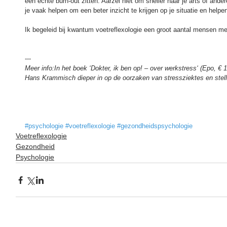
een echte burn-out zitten. Aarzel niet om sneller naar je arts of ande
je vaak helpen om een beter inzicht te krijgen op je situatie en help
Ik begeleid bij kwantum voetreflexologie een groot aantal mensen me
---
Meer info:In het boek ‘Dokter, ik ben op! – over werkstress‘ (Epo, €
Hans Krammisch dieper in op de oorzaken van stressziektes en stell
#psychologie
#voetreflexologie
#gezondheidspsychologie
Voetreflexologie
Gezondheid
Psychologie