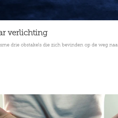
r verlichting
sme drie obstakels die zich bevinden op de weg naar 