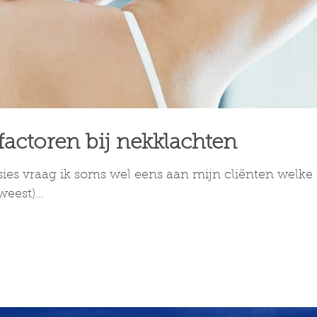
actoren bij nekklachten
ssies vraag ik soms wel eens aan mijn cliënten welk
eest)...