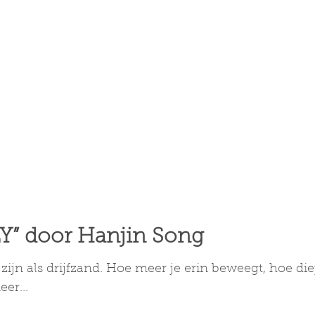
LY” door Hanjin Song
ijn als drijfzand. Hoe meer je erin beweegt, hoe di
er...