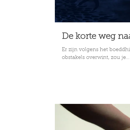
De korte weg naa
Er zijn volgens het boeddhi
obstakels overwint, zou je...