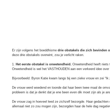
Er zijn volgens het boeddhisme 
drie obstakels die zich bevinden 
deze drie obstakels overwint, zou je verlicht raken.
1. 
Het eerste obstakel is onwetendheid. 
Onwetendheid heeft niets t
Onwetendheid is wel het VASTHOUDEN aan een verkeerd idee over d
Bijvoorbeeld: Byron Katie kwam langs bij een zieke vrouw en zei “Ik z
De vrouw werd woedend en toonde dat haar been twee maal de omvan
probleem is dat je denkt dat je ene been even dik moet zijn als je an
De vrouw zag in hoeveel leed ze zichzelf bezorgde. Haar gedachten d
allemaal niet zo zou mogen zijn, bezorgden haar de hele dag negati