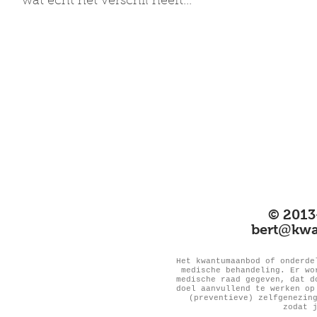
wat echt het verschil heeft...
© 2013
@
bert
kwa
Het kwantumaanbod of onderde
medische behandeling. Er wo
medische raad gegeven, dat d
doel aanvullend te werken op
(preventieve) zelfgenezin
zodat 