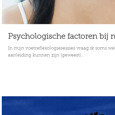
Psychologische factoren bij 
In mijn voetreflexologiesessies vraag ik soms w
aanleiding kunnen zijn (geweest)...